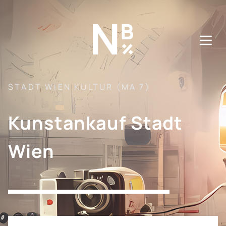
Direkt
zum
Inhalt
STADT WIEN KULTUR (MA 7)
Kunstankauf Stadt
Wien