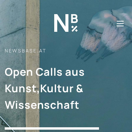
Direkt
zum
Inhalt
NEWSBASE.AT
Open Calls aus
Kunst,Kultur &
Wissenschaft