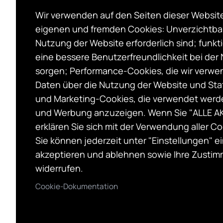
Voraussetzung: Menschen ab 18 - 99 Jahre.
Wir verwenden auf den Seiten dieser Websit
zum Thema Sucht
eigenen und fremden Cookies: Unverzichtbare
Arbeitssprachen: Deutsch (und Englisch)
Nutzung der Website erforderlich sind; funkti
Bereitschaft zur Projektdokumentation
eine bessere Benutzerfreundlichkeit bei der
sorgen; Performance-Cookies, die wir verwe
Aufwandsentschädigung für die Endprobe
Daten über die Nutzung der Website und Stat
Kennenlern-Termine:
18. und 25. April (16-
und Marketing-Cookies, die verwendet werde
Ort:
Übungsraum, Institut für Kultur- und So
und Werbung anzuzeigen. Wenn Sie "ALLE A
Universitätsstraße 7, 1010 Wien
erklären Sie sich mit der Verwendung aller C
Sie können jederzeit unter "Einstellungen" 
Das Projekt ist an der Universität Wien (Ins
akzeptieren und ablehnen sowie Ihre Zustim
angesiedelt und wird durch den Wissenscha
widerrufen.
Cookie-Dokumentation
FÖRDERTYP