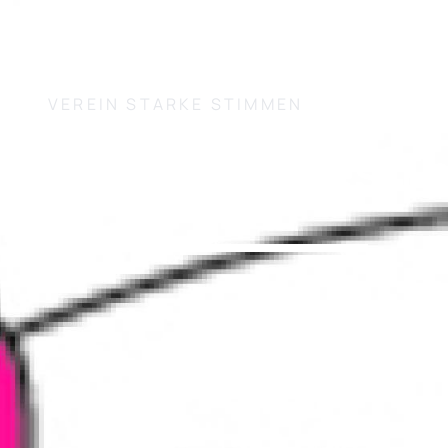
VEREIN STARKE STIMMEN
Dreamscapes Th