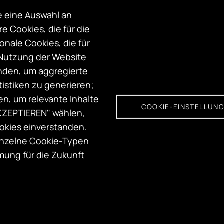
 Persönlicher oder inhaltlicher Bezug
e eine Auswahl an
 Cookies, die für die
onale Cookies, die für
 Nutzung der Website
nden, um aggregierte
n: 500€
istiken zu generieren;
19 Uhr)
n, um relevante Inhalte
zialanthropologie, NIG, 4. Stock,
COOKIE-EINSTELLUN
KZEPTIEREN" wählen,
ookies einverstanden.
einzelne Cookie-Typen
titut für Kultur- und Sozialanthropologie)
mung für die Zukunft
ftsfonds FWF finanziert.
SCHWERPUNKTE
B