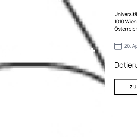
Universitä
1010
Wien
Österreic
eaterprojekt
20. Ap
Dotier
ZU