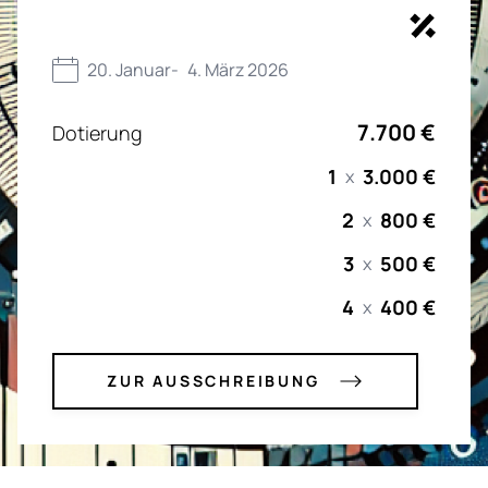
20. Januar
-
4. März 2026
7.700 €
Dotierung
1
3.000 €
x
2
800 €
x
3
500 €
x
4
400 €
x
ZUR AUSSCHREIBUNG