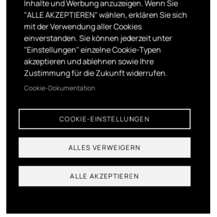
Inhalte und Werbung anzuzeigen. Wenn Sie
SCHWERPUNKTE
"ALLE AKZEPTIEREN" wählen, erklären Sie sich
BILDENDE KUNST
mit der Verwendung aller Cookies
einverstanden. Sie können jederzeit unter
DARSTELLENDE KUNST
"Einstellungen" einzelne Cookie-Typen
FILM
akzeptieren und ablehnen sowie Ihre
Zustimmung für die Zukunft widerrufen.
FOTOGRAFIE
Cookie-Dokumentation
MEDIENKUNST
MUSIK
COOKIE-EINSTELLUNGEN
KOMPOSITION
ALLES VERWEIGERN
BENEFITS
NACHWUCHSFÖRDERUNG
ALLE AKZEPTIEREN
ALLE DISZIPLINEN