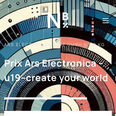
Direkt
zum
Inhalt
ARS ELECTRONICA LINZ GMBH & CO KG
Prix Ars Electronica -
u19–create your world